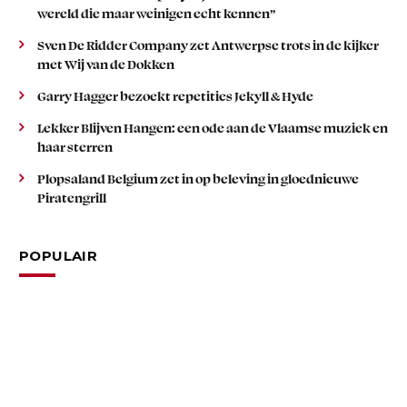
wereld die maar weinigen echt kennen”
Sven De Ridder Company zet Antwerpse trots in de kijker
met Wij van de Dokken
Garry Hagger bezoekt repetities Jekyll & Hyde
Lekker Blijven Hangen: een ode aan de Vlaamse muziek en
haar sterren
Plopsaland Belgium zet in op beleving in gloednieuwe
Piratengrill
POPULAIR