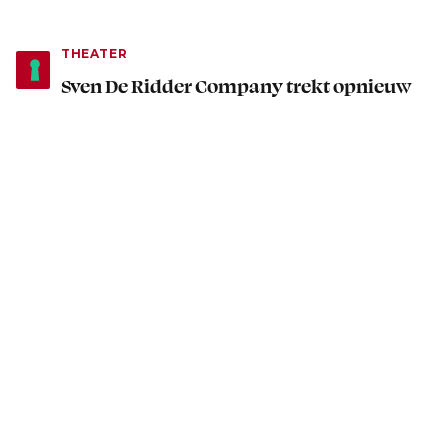
THEATER
Sven De Ridder Company trekt opnieuw
naar Play Zuid met Wij van de Dokken
2 november 2025
2 minuten leestijd
THEATER