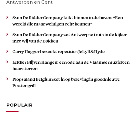
Antwerpen en Gent.
Sven De Ridder Company kijkt binnen in de haven: “Een
wereld die maar weinigen echt kennen”
Sven De Ridder Company zet Antwerpse trots in de kijker
met Wij van de Dokken
Garry Hagger bezoekt repetities Jekyll & Hyde
Lekker Blijven Hangen: een ode aan de Vlaamse muziek en
haar sterren
Plopsaland Belgium zet in op beleving in gloednieuwe
Piratengrill
POPULAIR