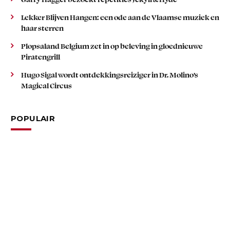
Lekker Blijven Hangen: een ode aan de Vlaamse muziek en
haar sterren
Plopsaland Belgium zet in op beleving in gloednieuwe
Piratengrill
Hugo Sigal wordt ontdekkingsreiziger in Dr. Molino’s
Magical Circus
POPULAIR