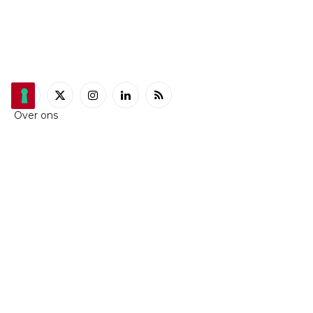
Facebook
X
Instagram
LinkedIn
RSS
Over ons
(Twitter)
Contacteer ons
Auteursrechtenbeleid
Cookiebeleid
Privacybeleid
TIP VOOR DE REDACTIE
Heeft u interessant nieuws te melden? Laat het onze
redactie weten!