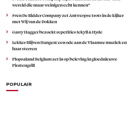
wereld die maar weinigen echt kennen”
Sven De Ridder Company zet Antwerpse trots in de kijker
met Wij van de Dokken
Garry Hagger bezoekt repetities Jekyll & Hyde
Lekker Blijven Hangen: een ode aan de Vlaamse muziek en
haar sterren
Plopsaland Belgium zet in op beleving in gloednieuwe
Piratengrill
POPULAIR