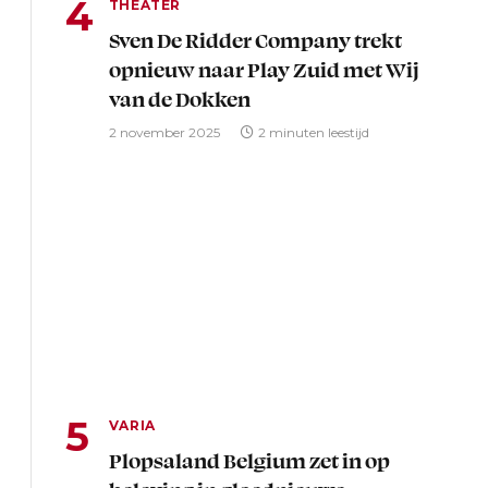
THEATER
Sven De Ridder Company trekt
opnieuw naar Play Zuid met Wij
van de Dokken
2 november 2025
2 minuten leestijd
VARIA
Plopsaland Belgium zet in op