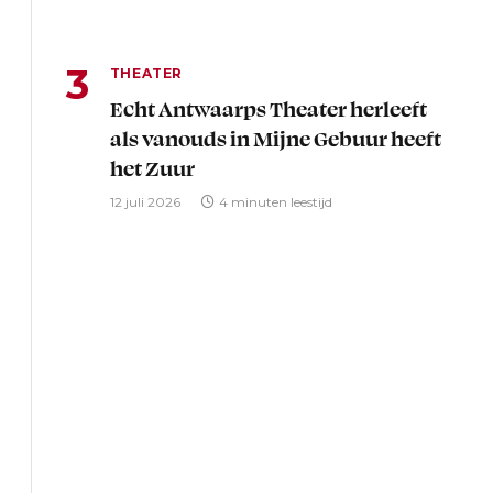
THEATER
Echt Antwaarps Theater herleeft
als vanouds in Mijne Gebuur heeft
het Zuur
12 juli 2026
4 minuten leestijd