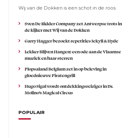
Wij van de Dokken is een schot in de roos.
Sven De Ridder Company zet Antwerpse trots in
de kijker met Wij van de Dokken
Garry Hagger bezoekt repetities Jekyll & Hyde
Lekker Blijven Hangen: een ode aan de Vlaamse
muziek en haar sterren
Plopsaland Belgium zet in op beleving in
gloednieuwe Piratengrill
Hugo Sigal wordt ontdekkingsreiziger in Dr.
Molino’s Magical Circus
POPULAIR