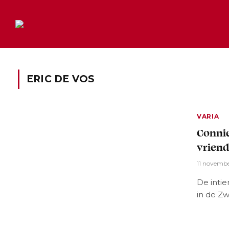
ERIC DE VOS
VARIA
Connie
vriend
11 novemb
De intie
in de Zw