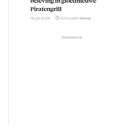
beleving in gloednieuwe
Piratengrill
16 juli 2026
5 minuten leestijd
Advertentie