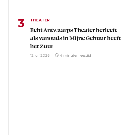
THEATER
Echt Antwaarps Theater herleeft
als vanouds in Mijne Gebuur heeft
het Zuur
12 juli 2026
4 minuten leestijd