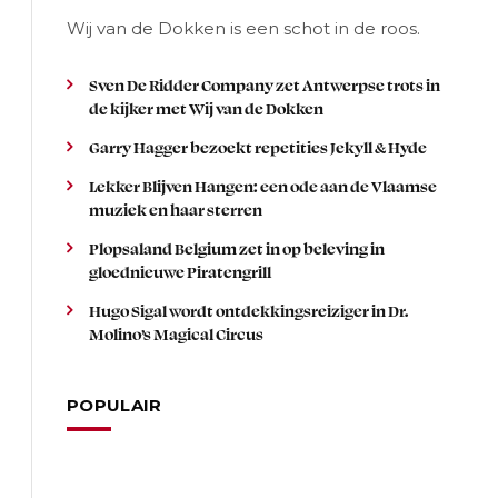
Wij van de Dokken is een schot in de roos.
Sven De Ridder Company zet Antwerpse trots in
de kijker met Wij van de Dokken
Garry Hagger bezoekt repetities Jekyll & Hyde
Lekker Blijven Hangen: een ode aan de Vlaamse
muziek en haar sterren
Plopsaland Belgium zet in op beleving in
gloednieuwe Piratengrill
Hugo Sigal wordt ontdekkingsreiziger in Dr.
Molino’s Magical Circus
POPULAIR