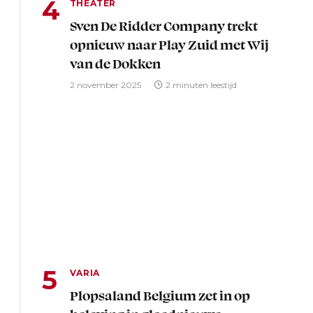
THEATER
Sven De Ridder Company trekt
opnieuw naar Play Zuid met Wij
van de Dokken
2 november 2025
2 minuten leestijd
VARIA
Plopsaland Belgium zet in op