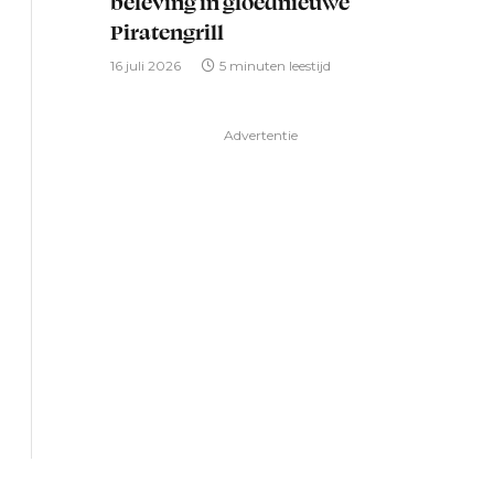
beleving in gloednieuwe
Piratengrill
16 juli 2026
5 minuten leestijd
Advertentie