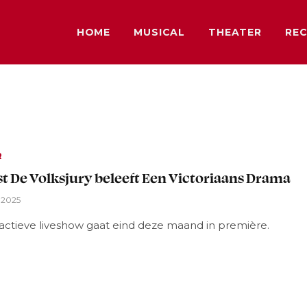
HOME
MUSICAL
THEATER
REC
R
t De Volksjury beleeft Een Victoriaans Drama
i 2025
ractieve liveshow gaat eind deze maand in première.