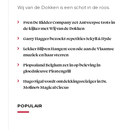
Wij van de Dokken is een schot in de roos.
Sven De Ridder Company zet Antwerpse trots in
de kijker met Wij van de Dokken
Garry Hagger bezoekt repetities Jekyll & Hyde
Lekker Blijven Hangen: een ode aan de Vlaamse
muziek en haar sterren
Plopsaland Belgium zet in op beleving in
gloednieuwe Piratengrill
Hugo Sigal wordt ontdekkingsreiziger in Dr.
Molino’s Magical Circus
POPULAIR