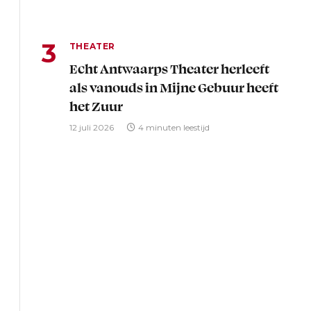
THEATER
Echt Antwaarps Theater herleeft
als vanouds in Mijne Gebuur heeft
het Zuur
12 juli 2026
4 minuten leestijd