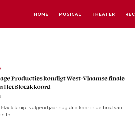
HOME
MUSICAL
THEATER
REC
R
age Producties kondigt West-Vlaamse finale
n Het Slotakkoord
6
Flack kruipt volgend jaar nog drie keer in de huid van
an In.