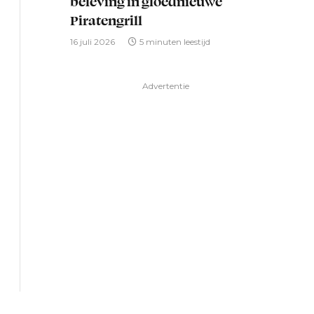
beleving in gloednieuwe
Piratengrill
16 juli 2026
5 minuten leestijd
Advertentie