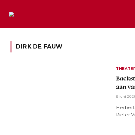
DIRK DE FAUW
THEATE
Backst
aan va
8 juni 202
Herbert 
Pieter V