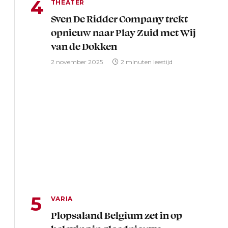
THEATER
Sven De Ridder Company trekt
opnieuw naar Play Zuid met Wij
van de Dokken
2 november 2025
2 minuten leestijd
VARIA
Plopsaland Belgium zet in op