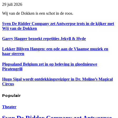
29 juli 2026
Wij van de Dokken is een schot in de roos.
Sven De Ridder Company zet Antwerpse trots in de kijker met
Wij van de Dokken
Garry Hagger bezoekt repetities Jekyll & Hyde
Lekker Blijven Hangen: een ode aan de Vlaamse muziek en
haar sterren
Plopsaland Belgium zet in op beleving in gloednieuwe
Piratengrill
Hugo Sigal wordt ontdekkingsreiziger in Dr. Molino’s Magical
Circus
Populair
Theater
Sven De Ridder Company zet Antwerpse