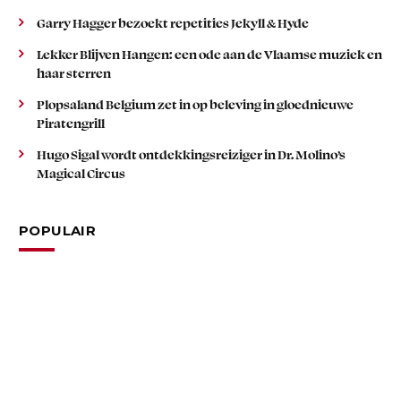
Garry Hagger bezoekt repetities Jekyll & Hyde
Lekker Blijven Hangen: een ode aan de Vlaamse muziek en
haar sterren
Plopsaland Belgium zet in op beleving in gloednieuwe
Piratengrill
Hugo Sigal wordt ontdekkingsreiziger in Dr. Molino’s
Magical Circus
POPULAIR