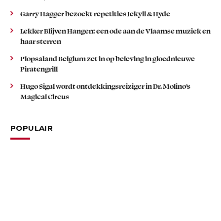
Garry Hagger bezoekt repetities Jekyll & Hyde
Lekker Blijven Hangen: een ode aan de Vlaamse muziek en
haar sterren
Plopsaland Belgium zet in op beleving in gloednieuwe
Piratengrill
Hugo Sigal wordt ontdekkingsreiziger in Dr. Molino’s
Magical Circus
POPULAIR