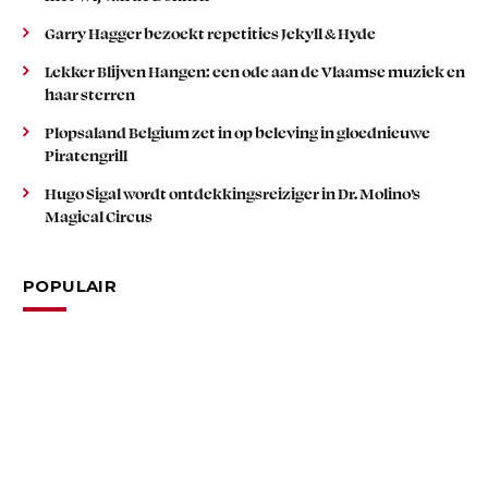
Garry Hagger bezoekt repetities Jekyll & Hyde
Lekker Blijven Hangen: een ode aan de Vlaamse muziek en
haar sterren
Plopsaland Belgium zet in op beleving in gloednieuwe
Piratengrill
Hugo Sigal wordt ontdekkingsreiziger in Dr. Molino’s
Magical Circus
POPULAIR