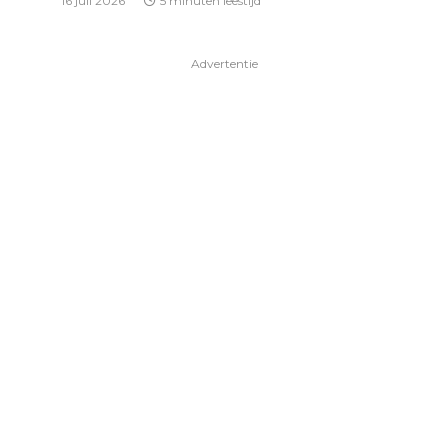
16 juli 2026
5 minuten leestijd
Advertentie