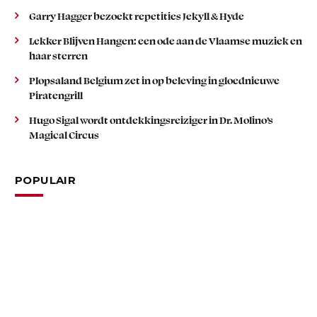
Garry Hagger bezoekt repetities Jekyll & Hyde
Lekker Blijven Hangen: een ode aan de Vlaamse muziek en
haar sterren
Plopsaland Belgium zet in op beleving in gloednieuwe
Piratengrill
Hugo Sigal wordt ontdekkingsreiziger in Dr. Molino’s
Magical Circus
POPULAIR