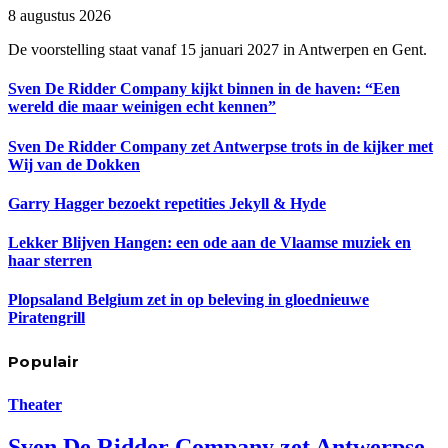
8 augustus 2026
De voorstelling staat vanaf 15 januari 2027 in Antwerpen en Gent.
Sven De Ridder Company kijkt binnen in de haven: “Een
wereld die maar weinigen echt kennen”
Sven De Ridder Company zet Antwerpse trots in de kijker met
Wij van de Dokken
Garry Hagger bezoekt repetities Jekyll & Hyde
Lekker Blijven Hangen: een ode aan de Vlaamse muziek en
haar sterren
Plopsaland Belgium zet in op beleving in gloednieuwe
Piratengrill
Populair
Theater
Sven De Ridder Company zet Antwerpse