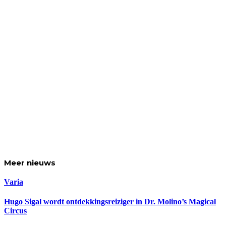
Meer
nieuws
Varia
Hugo Sigal wordt ontdekkingsreiziger in Dr. Molino’s Magical
Circus