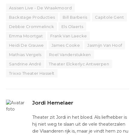
Assisen Live - De Wraakmoord
Backstage Producties
Bill Barberis
Capitole Gent
Debbie Crommelinck
Els Olaerts
Emma Moortgat
Frank Van Laecke
Heidi De Grauwe
James Cooke
Jasmijn Van Hoof
Mathias Vergels
Roel Vanderstukken
Sandrine André
Theater Elckerlyc Antwerpen
Trixxo Theater Hasselt
Jordi Hemelaer
Theater zit Jordi in het bloed. Als liefhebber is
hij niet weg te slaan uit de vele theaterzalen
die Vlaanderen rijk is, maar je vindt hem zo nu