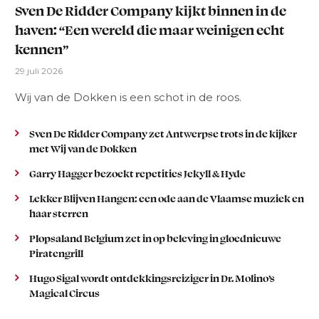
Sven De Ridder Company kijkt binnen in de
haven: “Een wereld die maar weinigen echt
kennen”
29 juli 2026
Wij van de Dokken is een schot in de roos.
Sven De Ridder Company zet Antwerpse trots in de kijker
met Wij van de Dokken
Garry Hagger bezoekt repetities Jekyll & Hyde
Lekker Blijven Hangen: een ode aan de Vlaamse muziek en
haar sterren
Plopsaland Belgium zet in op beleving in gloednieuwe
Piratengrill
Hugo Sigal wordt ontdekkingsreiziger in Dr. Molino’s
Magical Circus