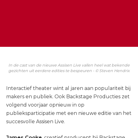
In de cast van de nieuwe Assisen Live vallen heel wat bekende
gezichten uit eerdere edities te bespeuren - © Steven Hendrix
Interactief theater wint al jaren aan populariteit bij
makers en publiek. Ook Backstage Producties zet
volgend voorjaar opnieuw in op
publieksparticipatie met een nieuwe editie van het
succesvolle Assisen Live.
James Cooke
, creatief producent bij Backstage,