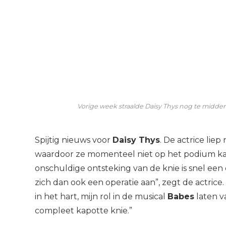
Vorige week straalde Daisy Thys nog te midden
Spijtig nieuws voor
Daisy Thys
. De actrice lie
waardoor ze momenteel niet op het podium ka
onschuldige ontsteking van de knie is snel ee
zich dan ook een operatie aan”, zegt de actrice.
in het hart, mijn rol in de musical
Babes
laten va
compleet kapotte knie.”