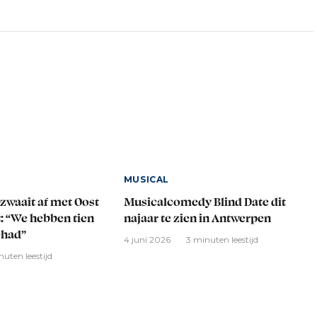
MUSICAL
zwaait af met Oost
Musicalcomedy Blind Date dit
: “We hebben tien
najaar te zien in Antwerpen
ehad”
4 juni 2026
3 minuten leestijd
nuten leestijd