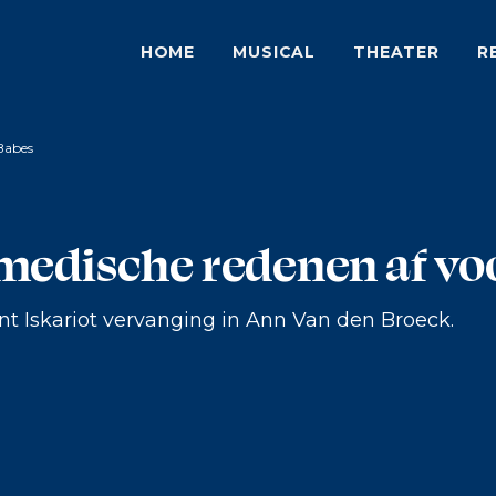
HOME
MUSICAL
THEATER
R
Babes
medische redenen af vo
nt Iskariot vervanging in Ann Van den Broeck.