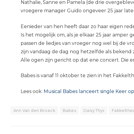
Nathalie, Sanne en Pamela (de drie overgeble
vroegere manager Guido ongeveer 25 jaar later
Eenieder van hen heeft daar zo haar eigen red
Is het mogelijk om, als je elkaar 25 jaar ampe
passen de liedjes van vroeger nog wel bij de v
zijn vandaag de dag nog hetzelfde als bekend zi
Alle ogen zijn gericht op dat ene concert. Die e
Babes is vanaf 11 oktober te zien in het Fakkelth
Lees ook:
Musical Babes lanceert single Keer o
Ann Van den Broeck
Babes
Daisy Thys
Fakkelthe