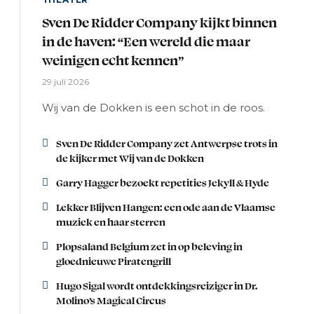
Sven De Ridder Company kijkt binnen
in de haven: “Een wereld die maar
weinigen echt kennen”
29 juli 2026
Wij van de Dokken is een schot in de roos.
Sven De Ridder Company zet Antwerpse trots in
de kijker met Wij van de Dokken
Garry Hagger bezoekt repetities Jekyll & Hyde
Lekker Blijven Hangen: een ode aan de Vlaamse
muziek en haar sterren
Plopsaland Belgium zet in op beleving in
gloednieuwe Piratengrill
Hugo Sigal wordt ontdekkingsreiziger in Dr.
Molino’s Magical Circus