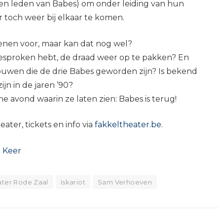
ven leden van Babes) om onder leiding van hun
 toch weer bij elkaar te komen.
enen voor, maar kan dat nog wel?
r gesproken hebt, de draad weer op te pakken? En
rouwen die de drie Babes geworden zijn? Is bekend
jn in de jaren ’90?
ne avond waarin ze laten zien: Babes is terug!
eater, tickets en info via
fakkeltheater.be
.
p Keer
ater Rode Zaal
Iskariot
Sam Verhoeven