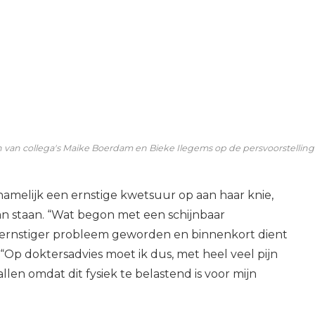
 van collega's Maike Boerdam en Bieke Ilegems op de persvoorstelling
p namelijk een ernstige kwetsuur op aan haar knie,
n staan. “Wat begon met een schijnbaar
n ernstiger probleem geworden en binnenkort dient
 “Op doktersadvies moet ik dus, met heel veel pijn
llen omdat dit fysiek te belastend is voor mijn