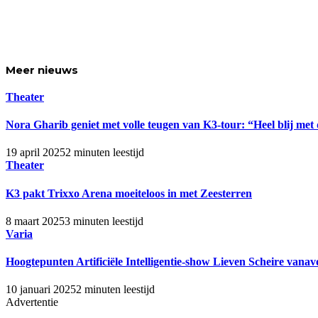
Meer
nieuws
Theater
Nora Gharib geniet met volle teugen van K3-tour: “Heel blij met 
19 april 2025
2 minuten leestijd
Theater
K3 pakt Trixxo Arena moeiteloos in met Zeesterren
8 maart 2025
3 minuten leestijd
Varia
Hoogtepunten Artificiële Intelligentie-show Lieven Scheire van
10 januari 2025
2 minuten leestijd
Advertentie