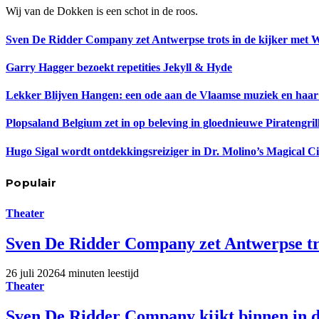
Wij van de Dokken is een schot in de roos.
Sven De Ridder Company zet Antwerpse trots in de kijker met 
Garry Hagger bezoekt repetities Jekyll & Hyde
Lekker Blijven Hangen: een ode aan de Vlaamse muziek en haar
Plopsaland Belgium zet in op beleving in gloednieuwe Piratengril
Hugo Sigal wordt ontdekkingsreiziger in Dr. Molino’s Magical C
Populair
Theater
Sven De Ridder Company zet Antwerpse tro
26 juli 2026
4 minuten leestijd
Theater
Sven De Ridder Company kijkt binnen in d