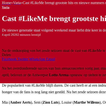
Home
»
Varia
»
Cast #LikeMe brengt grootste hits en nieuwe nummers 
Varia
Cast #LikeMe brengt grootste h
De nieuwe generatie staat volgend weekend maar liefst drie keer in d
4 april 2026
2 minuten leestijd
Na de ontknoping van het zesde seizoen staat de cast van #LikeMe t
Delen
Facebook
Twitter
WhatsApp
Email
Na het overdonderende succes van hun arenaconcerten vorig jaar, ma
april, beloven ze de Antwerpse
Lotto Arena
opnieuw op stelten te ze
De populariteit van #LikeMe blijft duren. De cast heeft er al een in
honger van de fans is nog lang niet gestild. Nu het zesde seizoen de
Mia (
Amber Aerts
), Sem (
Zion Luts
), Louise (
Marthe Willems
), O