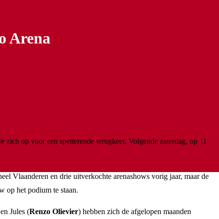
to Arena
Me
zich op voor een spetterende terugkeer. Volgende zaterdag, op 11
heel Vlaanderen en drie uitverkochte arenashows vorig jaar, maar de
w op het podium te staan.
 en Jules (
Renzo Olievier
) hebben zich de afgelopen maanden