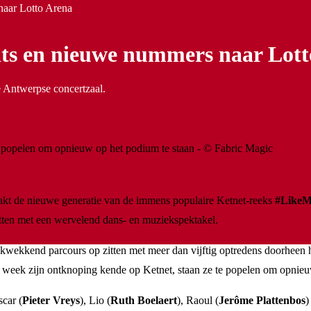
naar Lotto Arena
its en nieuwe nummers naar Lot
e Antwerpse concertzaal.
e popelen om opnieuw op het podium te staan - © Fabric Magic
akt de nieuwe generatie van de immens populaire Ketnet-reeks
#Like
tten met een wervelend dans- en muziekspektakel.
drukwekkend parcours op zitten met meer dan vijftig optredens doorheen 
ze week zijn ontknoping kende op Ketnet, staan ze te popelen om opnieu
scar (
Pieter Vreys
), Lio (
Ruth Boelaert
), Raoul (
Jerôme Plattenbos
)