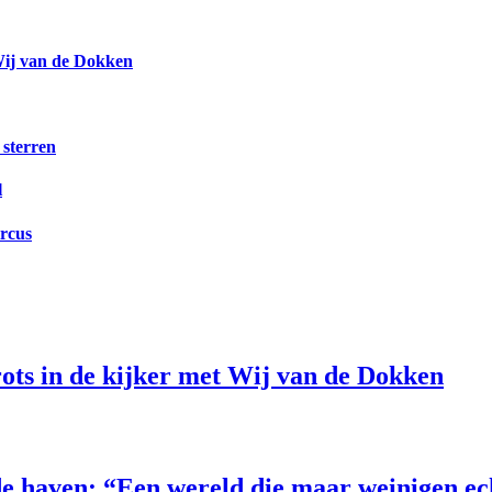
Wij van de Dokken
 sterren
l
ircus
ts in de kijker met Wij van de Dokken
e haven: “Een wereld die maar weinigen e