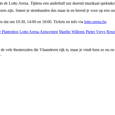
n de Lotto Arena. Tijdens een anderhalf uur durend muzikaal spektakel 
horen zijn. Smeer je stembanden dus maar in en bereid je voor op een onv
en dat om 10:30, 14:00 en 18:00. Tickets en info via
lotto-arena.be
.
 Plattenbos
Lotto Arena Antwerpen
Marthe Willems
Pieter Vreys
Renz
 uit de vele theaterzalen die Vlaanderen rijk is, maar je vindt hem zo nu
.